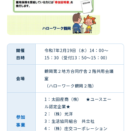
開催
令和7年2月19日（水）14：00～
日時
15：30（受付13：50～15：00）
鶴岡第２地方合同庁舎２階共用会議
会場
室
（ハローワーク鶴岡２階）
1：太田産商（株） ★ユースエー
ル認定企業★
2：（株）光洋
参加
3：生活協同組合 共立社
事業
4：（株）庄交コーポレーション