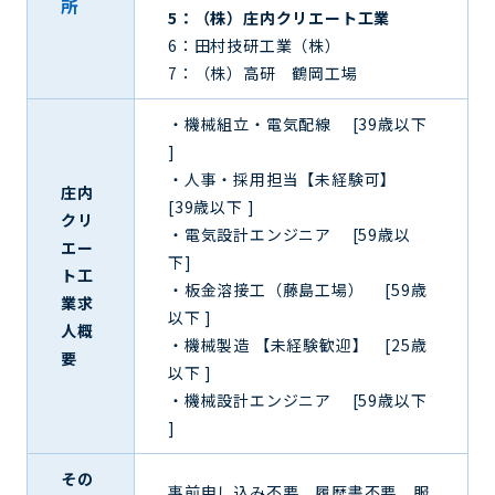
所
5：（株）庄内クリエート工業
6：田村技研工業（株）
7：（株）高研 鶴岡工場
・機械組立・電気配線 [39歳以下
]
・人事・採用担当【未経験可】
庄内
[39歳以下 ]
クリ
・電気設計エンジニア [59歳以
エー
下]
ト工
・板金溶接工（藤島工場） [59歳
業求
以下 ]
人概
・機械製造 【未経験歓迎】 [25歳
要
以下 ]
・機械設計エンジニア [59歳以下
]
その
事前申し込み不要、履歴書不要、服